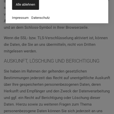
Bestellungen oder Anfragen, die Sie an uns als Seitenbetreiber
Alle ablehnen
senden, eine SSL- bzw. TLS-Verschlüsselung. Eine
verschlüsselte Verbindung erkennen Sie daran, dass die
Impressum
Datenschutz
Adresszeile des Browsers von „http://“ auf „https://“ wechselt
und an dem Schloss-Symbol in Ihrer Browserzeile.
Wenn die SSL- bzw. TLS-Verschlüsselung aktiviert ist, können
die Daten, die Sie an uns übermitteln, nicht von Dritten
mitgelesen werden.
AUSKUNFT, LÖSCHUNG UND BERICHTIGUNG
Sie haben im Rahmen der geltenden gesetzlichen
Bestimmungen jederzeit das Recht auf unentgeltliche Auskunft
über Ihre gespeicherten personenbezogenen Daten, deren
Herkunft und Empfänger und den Zweck der Datenverarbeitung
und ggf. ein Recht auf Berichtigung oder Löschung dieser
Daten. Hierzu sowie zu weiteren Fragen zum Thema
personenbezogene Daten können Sie sich jederzeit an uns